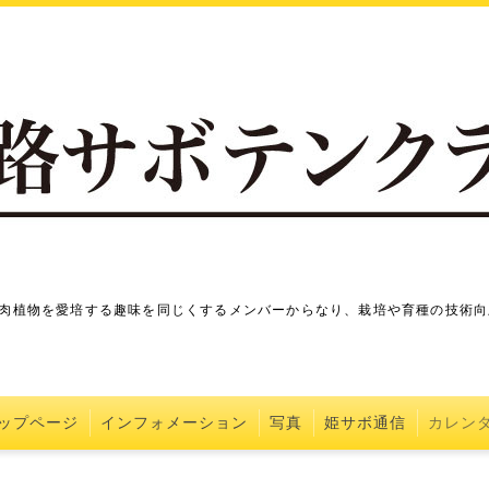
肉植物を愛培する趣味を同じくするメンバーからなり、栽培や育種の技術向
ップページ
インフォメーション
写真
姫サボ通信
カレン