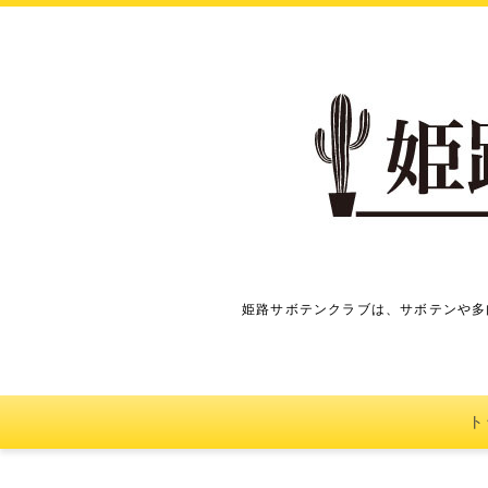
姫路サボテンクラブは、サボテンや多
ト