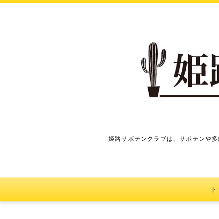
姫路サボテンクラブは、サボテンや多
ト