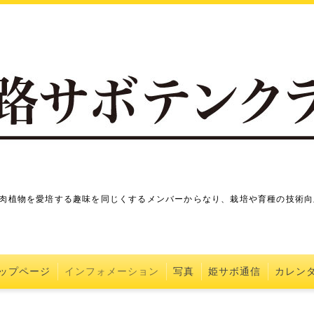
肉植物を愛培する趣味を同じくするメンバーからなり、栽培や育種の技術向
ップページ
インフォメーション
写真
姫サボ通信
カレン