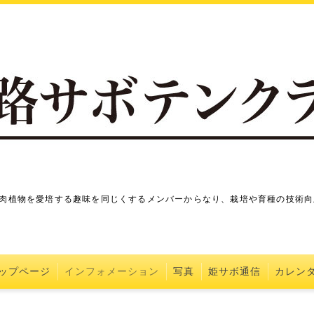
肉植物を愛培する趣味を同じくするメンバーからなり、栽培や育種の技術向
ップページ
インフォメーション
写真
姫サボ通信
カレン