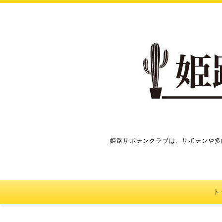
姫路サボテンクラブは、サボテンや多
ト